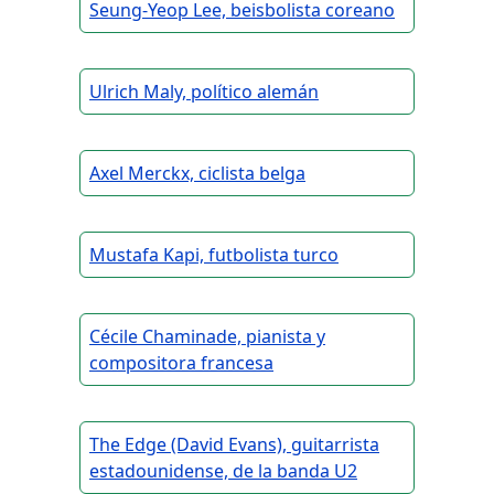
Seung-Yeop Lee, beisbolista coreano
Ulrich Maly, político alemán
Axel Merckx, ciclista belga
Mustafa Kapi, futbolista turco
Cécile Chaminade, pianista y
compositora francesa
The Edge (David Evans), guitarrista
estadounidense, de la banda U2