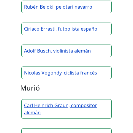
Rubén Beloki, pelotari navarro
Ciriaco Errasti, futbolista español
Adolf Busch, violinista alemán
Nicolas Vogondy, ciclista francés
Murió
Carl Heinrich Graun, compositor
alemán