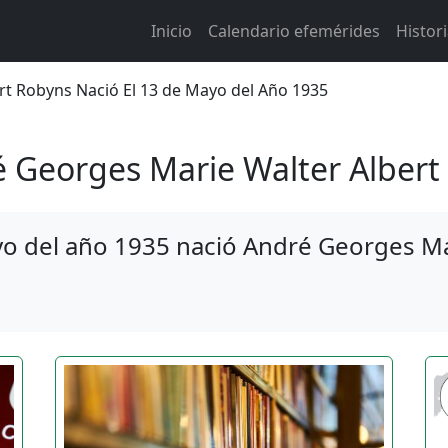
Main navigation
Inicio
Calendario efemérides
Histor
 de ayuda a la navegación
rt Robyns Nació El 13 de Mayo del Año 1935
 Georges Marie Walter Albert
o del año 1935 nació André Georges Ma