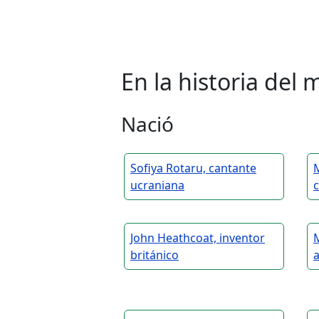
En la historia de
Nació
Sofiya Rotaru, cantante
ucraniana
John Heathcoat, inventor
británico
a