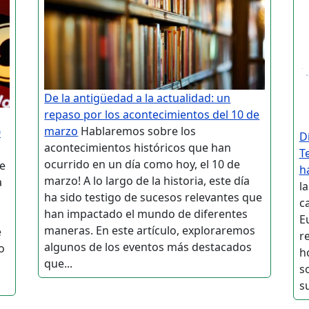
De la antigüedad a la actualidad: un
repaso por los acontecimientos del 10 de
marzo
Hablaremos sobre los
0
D
acontecimientos históricos que han
T
ocurrido en un día como hoy, el 10 de
de
h
marzo! A lo largo de la historia, este día
a
l
ha sido testigo de sucesos relevantes que
c
han impactado el mundo de diferentes
E
maneras. En este artículo, exploraremos
e
r
algunos de los eventos más destacados
o
h
que...
s
su