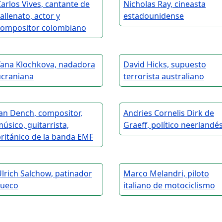
arlos Vives, cantante de
Nicholas Ray, cineasta
allenato, actor y
estadounidense
compositor colombiano
Yana Klochkova, nadadora
David Hicks, supuesto
ucraniana
terrorista australiano
an Dench, compositor,
Andries Cornelis Dirk de
úsico, guitarrista,
Graeff, político neerlandé
ritánico de la banda EMF
lrich Salchow, patinador
Marco Melandri, piloto
sueco
italiano de motociclismo