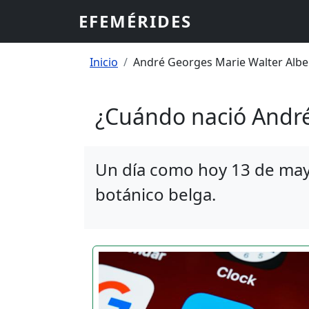
Pasar al contenido principal
EFEMÉRIDES
Sobrescribir enlaces
Inicio
André Georges Marie Walter Albe
¿Cuándo nació André
Un día como hoy 13 de may
botánico belga.