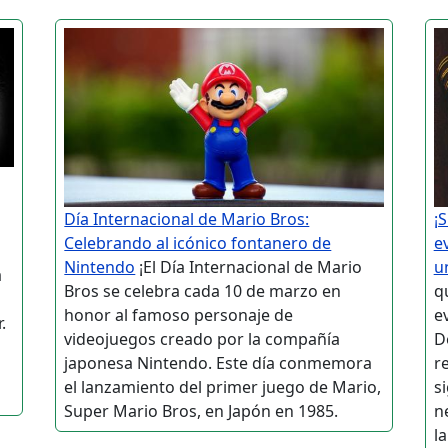
Día Internacional de Mario Bros:
¡
Celebrando al icónico fontanero de
e
Nintendo
¡El Día Internacional de Mario
u
a
Bros se celebra cada 10 de marzo en
q
honor al famoso personaje de
ev
.
videojuegos creado por la compañía
D
l
japonesa Nintendo. Este día conmemora
r
el lanzamiento del primer juego de Mario,
si
Super Mario Bros, en Japón en 1985.
n
la