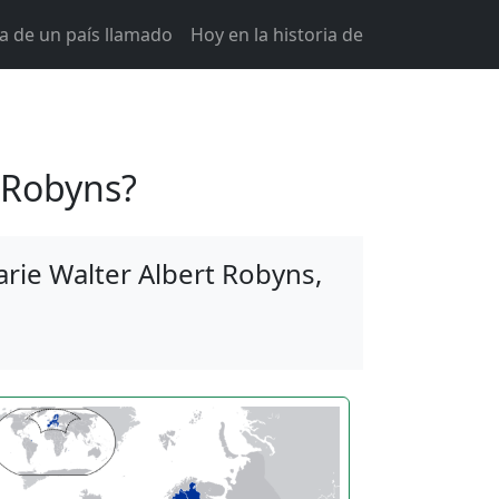
ia de un país llamado
Hoy en la historia de
 Robyns?
rie Walter Albert Robyns,