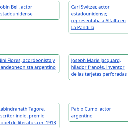
obin Bell, actor
Carl Switzer, actor
estadounidense
estadounidense;
representaba a Alfalfa en
La Pandilla
ini Flores, acordeonista y
Joseph Marie Jacquard,
bandeoneonista argentino
hilador francés, inventor
de las tarjetas perforadas
Rabindranath Tagore,
Pablo Cumo, actor
scritor indio, premio
argentino
obel de literatura en 1913