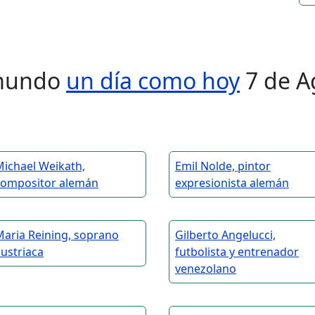
l mundo
un día como hoy
7 de A
Michael Weikath,
Emil Nolde, pintor
compositor alemán
expresionista alemán
Maria Reining, soprano
Gilberto Angelucci,
ustriaca
futbolista y entrenador
venezolano