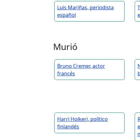
Luis Mariñas, periodista
T
español
Murió
Bruno Cremer, actor
N
francés
Harri Holkeri, político
finlandés
e
n