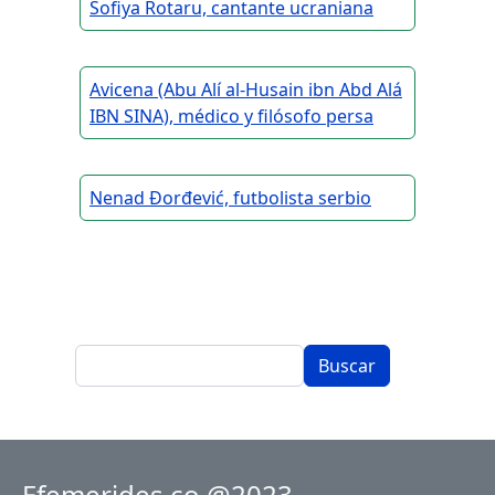
Sofiya Rotaru, cantante ucraniana
Avicena (Abu Alí al-Husain ibn Abd Alá
IBN SINA), médico y filósofo persa
Nenad Đorđević, futbolista serbio
Buscar
Efemerides.co @2023