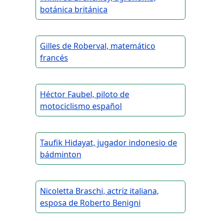
botánica británica
Gilles de Roberval, matemático
francés
Héctor Faubel, piloto de
motociclismo español
Taufik Hidayat, jugador indonesio de
bádminton
Nicoletta Braschi, actriz italiana,
esposa de Roberto Benigni