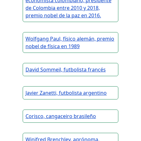
economista colombiano, presidente
de Colombia entre 2010 y 2018,
premio nobel de la paz en 2016.
Wolfgang Paul, físico alemán, premio
nobel de física en 1989
David Sommeil, futbolista francés
Javier Zanetti, futbolista argentino
Corisco, cangaceiro brasileño
Winifred Brenchley, agrónoma,