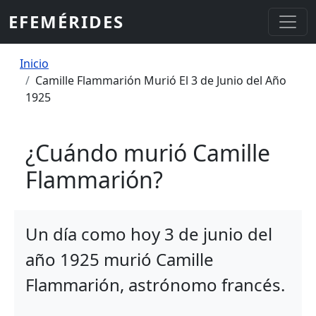
Pasar al contenido principal
EFEMÉRIDES
Sobrescribir enlaces de ayuda a la
Inicio
Camille Flammarión Murió El 3 de Junio del Año
1925
¿Cuándo murió Camille
Flammarión?
Un día como hoy 3 de junio del
año 1925 murió Camille
Flammarión, astrónomo francés.