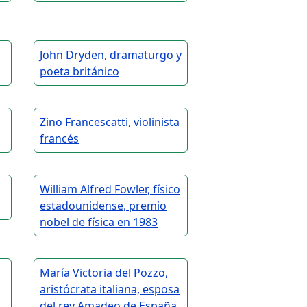
John Dryden, dramaturgo y
poeta británico
Zino Francescatti, violinista
francés
William Alfred Fowler, físico
estadounidense, premio
nobel de física en 1983
María Victoria del Pozzo,
aristócrata italiana, esposa
del rey Amadeo de España