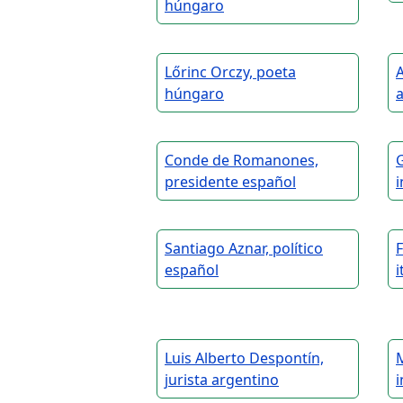
húngaro
Lőrinc Orczy, poeta
A
húngaro
Conde de Romanones,
G
presidente español
i
Santiago Aznar, político
F
español
i
Luis Alberto Despontín,
M
jurista argentino
i