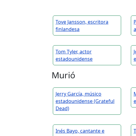
Tove Jansson, escritora
P
finlandesa
Tom Tyler, actor
J
estadounidense
e
Murió
Jerry García, músico
M
estadounidense (Grateful
Dead)
Inés Bayo, cantante e
T