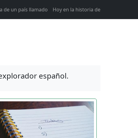
ia de un país llamado
Hoy en la historia de
 explorador español.