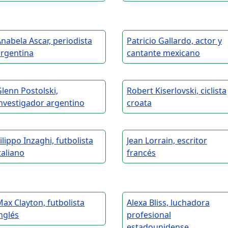
nabela Ascar, periodista
Patricio Gallardo, actor y
argentina
cantante mexicano
lenn Postolski,
Robert Kiserlovski, ciclista
nvestigador argentino
croata
ilippo Inzaghi, futbolista
Jean Lorrain, escritor
taliano
francés
ax Clayton, futbolista
Alexa Bliss, luchadora
nglés
profesional
estadounidense