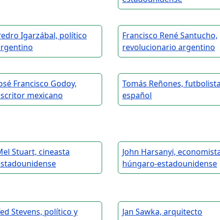
edro Igarzábal, político
Francisco René Santucho,
argentino
revolucionario argentino
osé Francisco Godoy,
Tomás Reñones, futbolist
scritor mexicano
español
el Stuart, cineasta
John Harsanyi, economist
estadounidense
húngaro-estadounidense
ed Stevens, político y
Jan Sawka, arquitecto