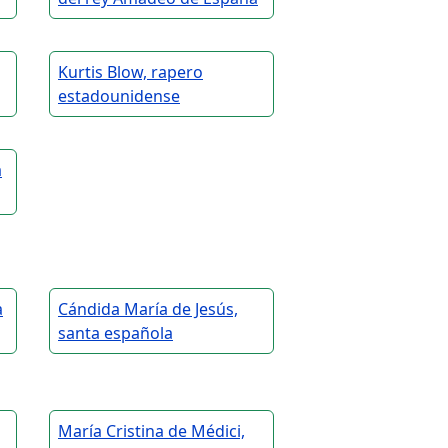
Kurtis Blow, rapero
estadounidense
a
a
Cándida María de Jesús,
santa española
María Cristina de Médici,