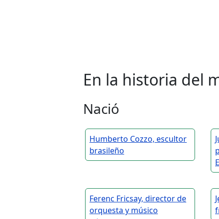
En la historia de
Nació
Humberto Cozzo, escultor
J
brasileño
Ferenc Fricsay, director de
J
orquesta y músico