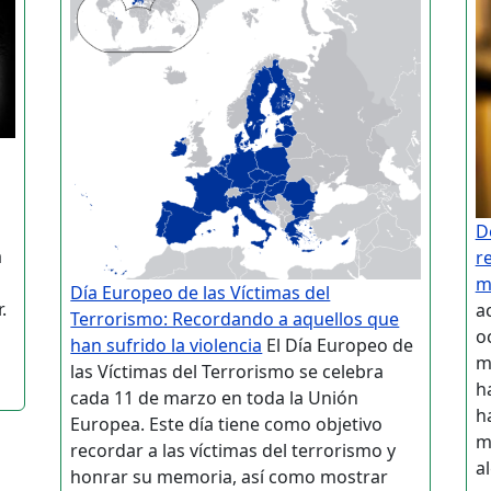
D
a
r
m
Día Europeo de las Víctimas del
.
a
Terrorismo: Recordando a aquellos que
l
o
han sufrido la violencia
El Día Europeo de
ma
las Víctimas del Terrorismo se celebra
h
cada 11 de marzo en toda la Unión
h
Europea. Este día tiene como objetivo
m
recordar a las víctimas del terrorismo y
a
honrar su memoria, así como mostrar