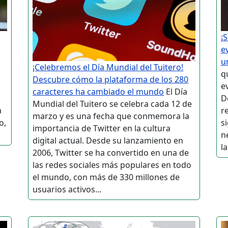
¡
e
u
¡Celebremos el Día Mundial del Tuitero!
q
Descubre cómo la plataforma de los 280
ev
caracteres ha cambiado el mundo
El Día
D
Mundial del Tuitero se celebra cada 12 de
a
r
marzo y es una fecha que conmemora la
o,
si
importancia de Twitter en la cultura
n
digital actual. Desde su lanzamiento en
la
2006, Twitter se ha convertido en una de
las redes sociales más populares en todo
el mundo, con más de 330 millones de
usuarios activos...