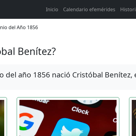
Main navigation
Inicio
Calendario efemérides
Histor
 de ayuda a la navegación
unio del Año 1856
bal Benítez?
o del año 1856 nació Cristóbal Benítez,