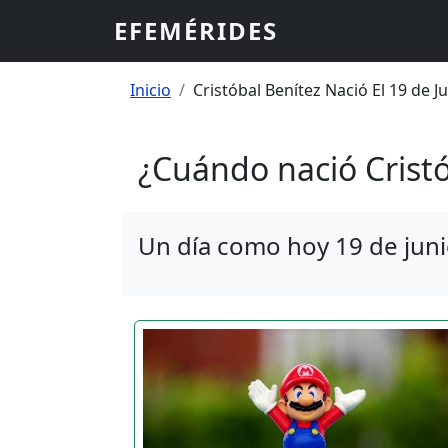
Pasar al contenido principal
EFEMÉRIDES
Sobrescribir enlaces
Inicio
Cristóbal Benítez Nació El 19 de J
¿Cuándo nació Cristó
Un día como hoy 19 de juni