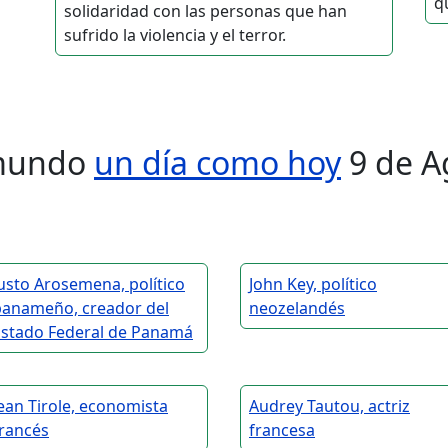
qu
solidaridad con las personas que han
sufrido la violencia y el terror.
l mundo
un día como hoy
9 de A
usto Arosemena, político
John Key, político
panameño, creador del
neozelandés
Estado Federal de Panamá
ean Tirole, economista
Audrey Tautou, actriz
francés
francesa