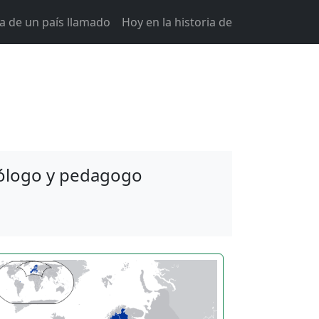
ia de un país llamado
Hoy en la historia de
cólogo y pedagogo