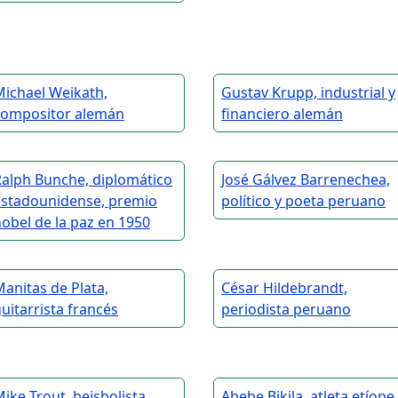
Michael Weikath,
Gustav Krupp, industrial y
compositor alemán
financiero alemán
Ralph Bunche, diplomático
José Gálvez Barrenechea,
estadounidense, premio
político y poeta peruano
obel de la paz en 1950
anitas de Plata,
César Hildebrandt,
uitarrista francés
periodista peruano
ike Trout, beisbolista
Abebe Bikila, atleta etíope