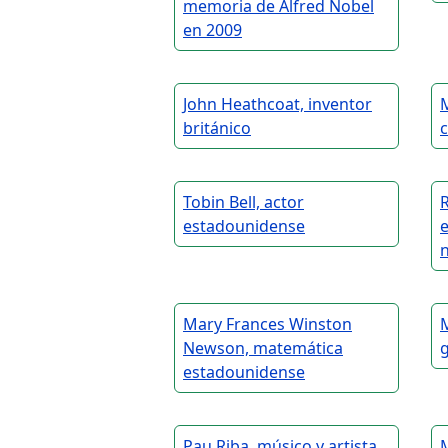
memoria de Alfred Nobel
en 2009
John Heathcoat, inventor
británico
Tobin Bell, actor
estadounidense
n
Mary Frances Winston
M
Newson, matemática
g
estadounidense
Pau Riba, músico y artista
M