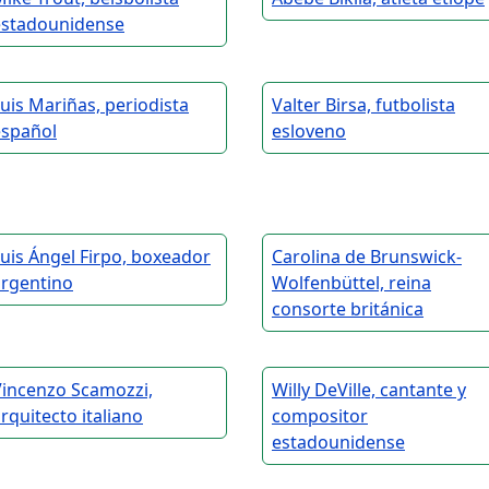
estadounidense
uis Mariñas, periodista
Valter Birsa, futbolista
español
esloveno
uis Ángel Firpo, boxeador
Carolina de Brunswick-
argentino
Wolfenbüttel, reina
consorte británica
Vincenzo Scamozzi,
Willy DeVille, cantante y
rquitecto italiano
compositor
estadounidense