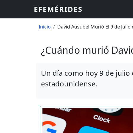
Pasar al contenido principal
EFEMÉRIDES
Sobrescribir enlaces
Inicio
David Ausubel Murió El 9 de Julio
¿Cuándo murió Davi
Un día como hoy 9 de julio
estadounidense.