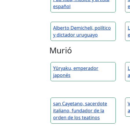
español
Alberto Demicheli, político
L
y dictador uruguayo
Murió
Yūryaku, emperador
L
japonés
san Cayetano, sacerdote
italiano, fundador de la
a
orden de los teatinos