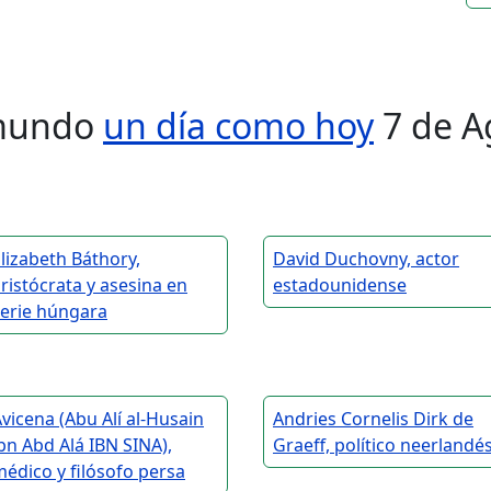
l mundo
un día como hoy
7 de A
lizabeth Báthory,
David Duchovny, actor
ristócrata y asesina en
estadounidense
serie húngara
vicena (Abu Alí al-Husain
Andries Cornelis Dirk de
bn Abd Alá IBN SINA),
Graeff, político neerlandé
édico y filósofo persa