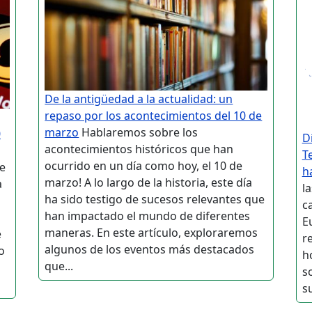
De la antigüedad a la actualidad: un
repaso por los acontecimientos del 10 de
marzo
Hablaremos sobre los
0
D
acontecimientos históricos que han
T
ocurrido en un día como hoy, el 10 de
de
h
marzo! A lo largo de la historia, este día
a
l
ha sido testigo de sucesos relevantes que
c
han impactado el mundo de diferentes
E
maneras. En este artículo, exploraremos
e
r
algunos de los eventos más destacados
o
h
que...
s
su