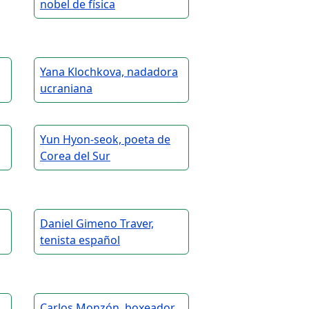
nobel de física
Yana Klochkova, nadadora
ucraniana
Yun Hyon-seok, poeta de
Corea del Sur
Daniel Gimeno Traver,
tenista español
Carlos Monzón, boxeador