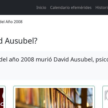
Main navigation
Inicio
Calendario efemérides
Histor
 de ayuda a la navegación
 del Año 2008
d Ausubel?
 del año 2008 murió David Ausubel, psi