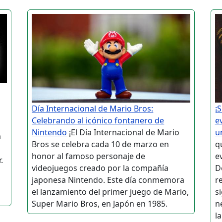
Día Internacional de Mario Bros:
¡
Celebrando al icónico fontanero de
e
Nintendo
¡El Día Internacional de Mario
u
a
Bros se celebra cada 10 de marzo en
q
honor al famoso personaje de
ev
.
videojuegos creado por la compañía
D
l
japonesa Nintendo. Este día conmemora
r
el lanzamiento del primer juego de Mario,
si
Super Mario Bros, en Japón en 1985.
n
la