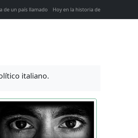
ia de un país llamado
Hoy en la historia de
tico italiano.