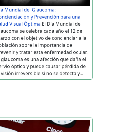
ía Mundial del Glaucoma:
oncienciación y Prevención para una
alud Visual Óptima
El Día Mundial del
laucoma se celebra cada año el 12 de
arzo con el objetivo de concienciar a la
oblación sobre la importancia de
revenir y tratar esta enfermedad ocular.
l glaucoma es una afección que daña el
ervio óptico y puede causar pérdida de
 visión irreversible si no se detecta y...