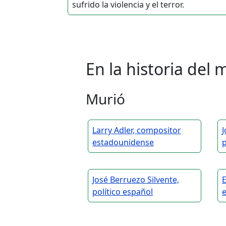
sufrido la violencia y el terror.
En la historia de
Murió
Larry Adler, compositor
J
estadounidense
p
José Berruezo Silvente,
E
político español
e