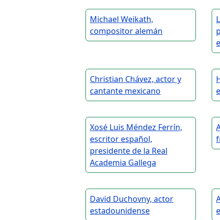
Michael Weikath,
L
compositor alemán
p
Christian Chávez, actor y
H
cantante mexicano
Xosé Luis Méndez Ferrín,
A
escritor español,
presidente de la Real
Academia Gallega
David Duchovny, actor
A
estadounidense