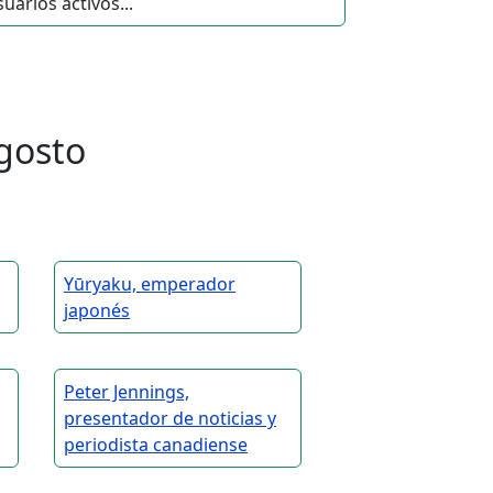
uarios activos...
gosto
Yūryaku, emperador
japonés
Peter Jennings,
presentador de noticias y
periodista canadiense