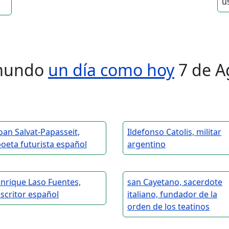
us
l mundo
un día como hoy
7 de A
oan Salvat-Papasseit,
Ildefonso Catolis, militar
oeta futurista español
argentino
nrique Laso Fuentes,
san Cayetano, sacerdote
scritor español
italiano, fundador de la
orden de los teatinos