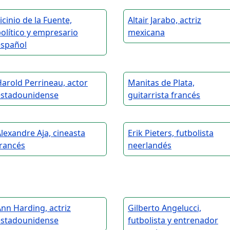
icinio de la Fuente,
Altair Jarabo, actriz
olítico y empresario
mexicana
español
arold Perrineau, actor
Manitas de Plata,
estadounidense
guitarrista francés
lexandre Aja, cineasta
Erik Pieters, futbolista
francés
neerlandés
nn Harding, actriz
Gilberto Angelucci,
estadounidense
futbolista y entrenador