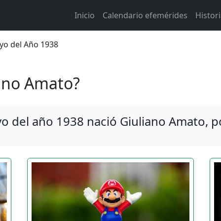
Main navigation
Inicio
Calendario efemérides
Histor
 de ayuda a la navegación
yo del Año 1938
ano Amato?
del año 1938 nació Giuliano Amato, polí