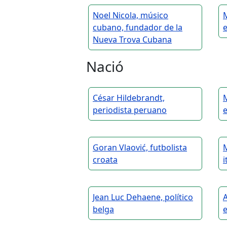
Noel Nicola, músico
M
cubano, fundador de la
e
Nueva Trova Cubana
Nació
César Hildebrandt,
M
periodista peruano
Goran Vlaović, futbolista
M
croata
i
Jean Luc Dehaene, político
A
belga