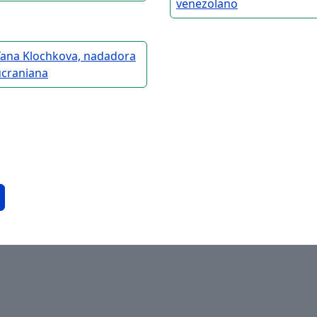
venezolano
Yana Klochkova, nadadora
ucraniana