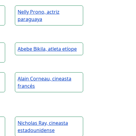
Nelly Prono, actriz
paraguaya
Abebe Bikila, atleta etíope
Alain Corneau, cineasta
francés
Nicholas Ray, cineasta
estadounidense