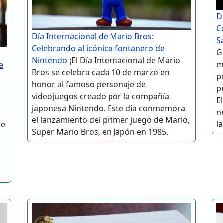
D
C
Día Internacional de Mario Bros:
S
Celebrando al icónico fontanero de
G
Nintendo
¡El Día Internacional de Mario
m
e
Bros se celebra cada 10 de marzo en
p
honor al famoso personaje de
p
videojuegos creado por la compañía
E
japonesa Nintendo. Este día conmemora
n
el lanzamiento del primer juego de Mario,
la
ue
Super Mario Bros, en Japón en 1985.
s