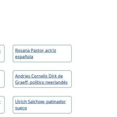
a
Rosana Pastor, actriz
española
Andries Cornelis Dirk de
Graeff, político neerlandés
r
Ulrich Salchow, patinador
sueco