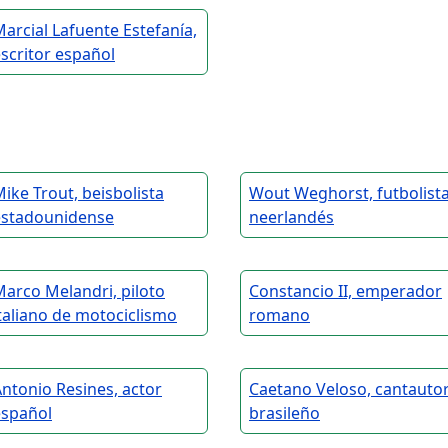
arcial Lafuente Estefanía,
scritor español
ike Trout, beisbolista
Wout Weghorst, futbolist
estadounidense
neerlandés
arco Melandri, piloto
Constancio II, emperador
taliano de motociclismo
romano
ntonio Resines, actor
Caetano Veloso, cantauto
español
brasileño