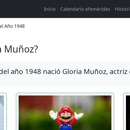
Main navigation
Inicio
Calendario efemérides
Histor
 de ayuda a la navegación
del Año 1948
ia Muñoz?
del año 1948 nació Gloria Muñoz, actriz