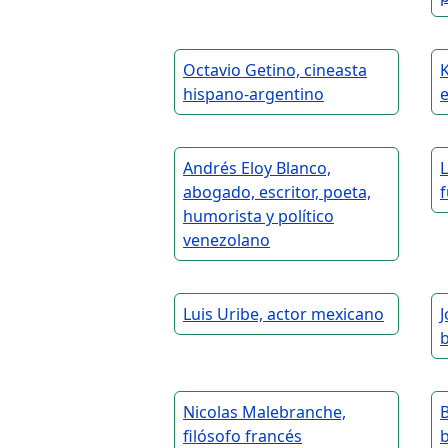
Octavio Getino, cineasta
K
hispano-argentino
Andrés Eloy Blanco,
abogado, escritor, poeta,
f
humorista y político
venezolano
Luis Uribe, actor mexicano
J
Nicolas Malebranche,
B
filósofo francés
b