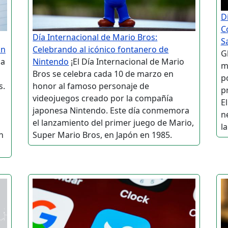
D
C
Día Internacional de Mario Bros:
S
on
Celebrando al icónico fontanero de
G
ha
Nintendo
¡El Día Internacional de Mario
m
Bros se celebra cada 10 de marzo en
p
s.
honor al famoso personaje de
p
videojuegos creado por la compañía
E
japonesa Nintendo. Este día conmemora
n
el lanzamiento del primer juego de Mario,
la
n
Super Mario Bros, en Japón en 1985.