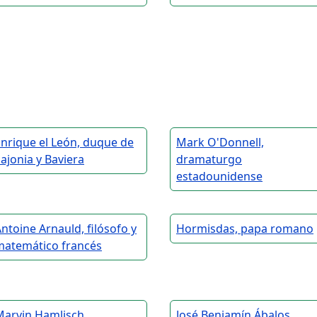
nrique el León, duque de
Mark O'Donnell,
ajonia y Baviera
dramaturgo
estadounidense
ntoine Arnauld, filósofo y
Hormisdas, papa romano
matemático francés
Marvin Hamlisch,
José Benjamín Ábalos,