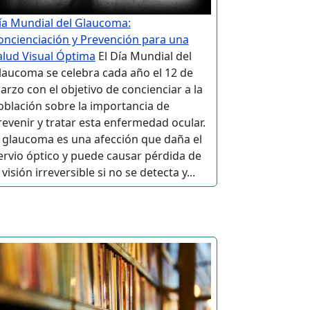
ía Mundial del Glaucoma:
oncienciación y Prevención para una
alud Visual Óptima
El Día Mundial del
laucoma se celebra cada año el 12 de
arzo con el objetivo de concienciar a la
oblación sobre la importancia de
revenir y tratar esta enfermedad ocular.
l glaucoma es una afección que daña el
ervio óptico y puede causar pérdida de
 visión irreversible si no se detecta y...