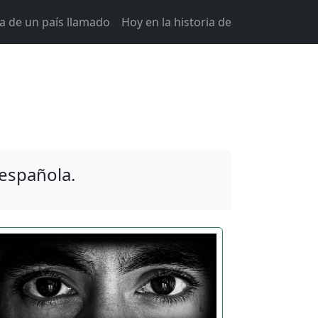
ia de un país llamado
Hoy en la historia de
 española.