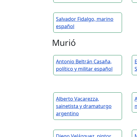
Salvador Fidalgo, marino
español
Murió
Antonio Beltrán Casaña,
E
político y militar español
S
Alberto Vacarezza,
A
sainetista y dramaturgo
argentino
Diego Velázquez, pintor