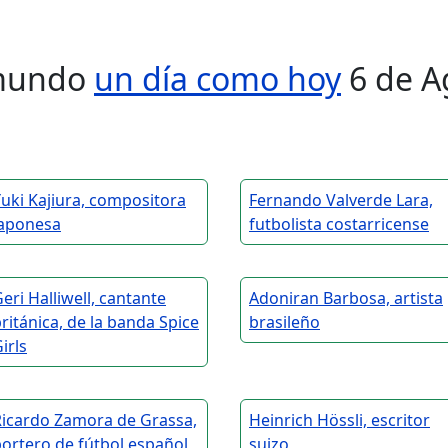
l mundo
un día como hoy
6 de A
uki Kajiura, compositora
Fernando Valverde Lara,
japonesa
futbolista costarricense
eri Halliwell, cantante
Adoniran Barbosa, artista
ritánica, de la banda Spice
brasileño
irls
Ricardo Zamora de Grassa,
Heinrich Hössli, escritor
ortero de fútbol español
suizo