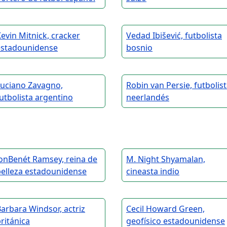
evin Mitnick, cracker
Vedad Ibišević, futbolista
estadounidense
bosnio
Luciano Zavagno,
Robin van Persie, futbolis
utbolista argentino
neerlandés
onBenét Ramsey, reina de
M. Night Shyamalan,
belleza estadounidense
cineasta indio
arbara Windsor, actriz
Cecil Howard Green,
ritánica
geofísico estadounidense