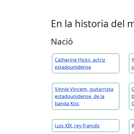
En la historia de
Nació
Catherine Hicks, actriz
Y
estadounidense
Vinnie Vincent, guitarrista
G
estadounidense, de la
b
banda Kiss
G
Luis XIX, rey francés
p