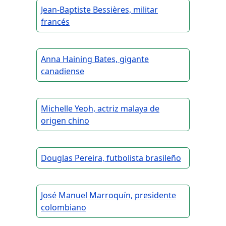
Jean-Baptiste Bessières, militar
francés
Anna Haining Bates, gigante
canadiense
Michelle Yeoh, actriz malaya de
origen chino
Douglas Pereira, futbolista brasileño
José Manuel Marroquín, presidente
colombiano