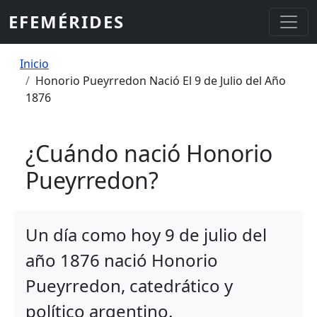
Pasar al contenido principal
EFEMÉRIDES
Sobrescribir enlaces de ayuda a la
Inicio
Honorio Pueyrredon Nació El 9 de Julio del Año
1876
¿Cuándo nació Honorio
Pueyrredon?
Un día como hoy 9 de julio del
año 1876 nació Honorio
Pueyrredon, catedrático y
político argentino.