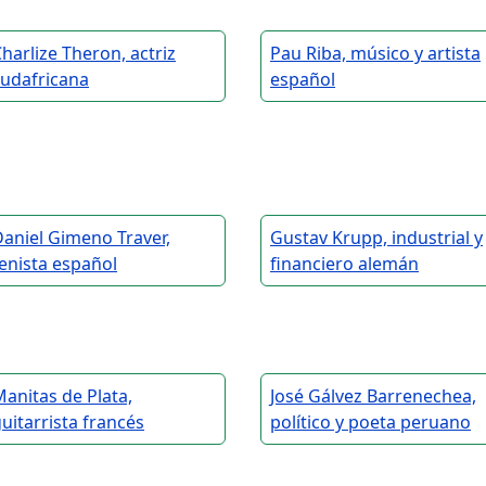
harlize Theron, actriz
Pau Riba, músico y artista
sudafricana
español
aniel Gimeno Traver,
Gustav Krupp, industrial y
enista español
financiero alemán
anitas de Plata,
José Gálvez Barrenechea,
uitarrista francés
político y poeta peruano