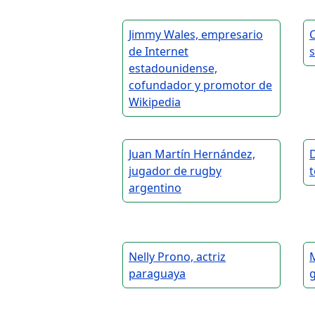
Jimmy Wales, empresario
C
de Internet
estadounidense,
cofundador y promotor de
Wikipedia
Juan Martín Hernández,
D
jugador de rugby
t
argentino
Nelly Prono, actriz
M
paraguaya
g