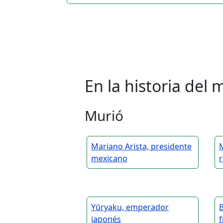
En la historia de
Murió
Mariano Arista, presidente
mexicano
Yūryaku, emperador
japonés