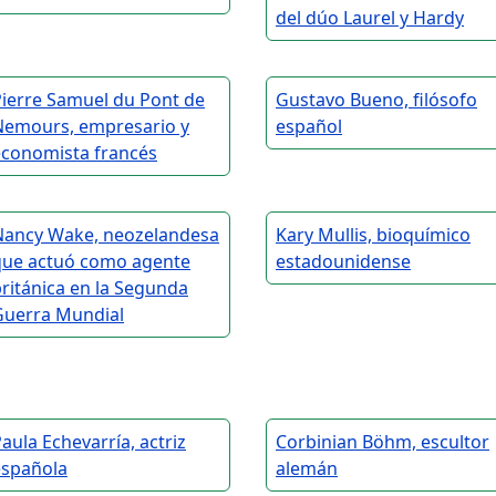
del dúo Laurel y Hardy
Pierre Samuel du Pont de
Gustavo Bueno, filósofo
Nemours, empresario y
español
economista francés
Nancy Wake, neozelandesa
Kary Mullis, bioquímico
que actuó como agente
estadounidense
ritánica en la Segunda
Guerra Mundial
aula Echevarría, actriz
Corbinian Böhm, escultor
española
alemán