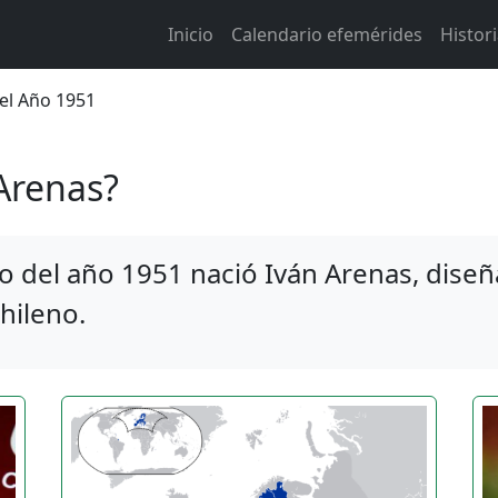
Main navigation
Inicio
Calendario efemérides
Histor
 de ayuda a la navegación
del Año 1951
Arenas?
 del año 1951 nació Iván Arenas, diseña
hileno.