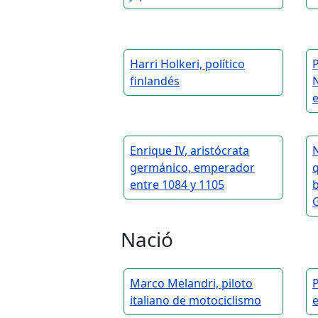
Harri Holkeri, político
finlandés
Enrique IV, aristócrata
germánico, emperador
entre 1084 y 1105
b
Nació
Marco Melandri, piloto
P
italiano de motociclismo