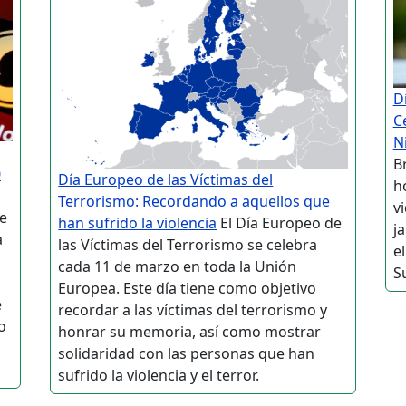
D
C
N
B
0
Día Europeo de las Víctimas del
h
Terrorismo: Recordando a aquellos que
v
de
han sufrido la violencia
El Día Europeo de
j
a
las Víctimas del Terrorismo se celebra
e
cada 11 de marzo en toda la Unión
S
Europea. Este día tiene como objetivo
e
recordar a las víctimas del terrorismo y
o
honrar su memoria, así como mostrar
solidaridad con las personas que han
sufrido la violencia y el terror.