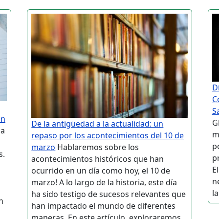
D
C
S
on
G
De la antigüedad a la actualidad: un
ha
m
repaso por los acontecimientos del 10 de
p
marzo
Hablaremos sobre los
s.
p
acontecimientos históricos que han
E
ocurrido en un día como hoy, el 10 de
n
marzo! A lo largo de la historia, este día
la
ha sido testigo de sucesos relevantes que
n
han impactado el mundo de diferentes
maneras. En este artículo, exploraremos