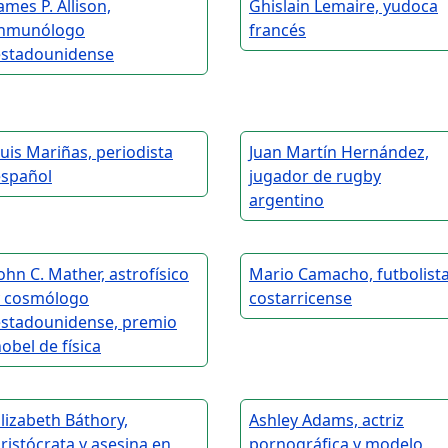
ames P. Allison,
Ghislain Lemaire, yudoca
inmunólogo
francés
estadounidense
uis Mariñas, periodista
Juan Martín Hernández,
español
jugador de rugby
argentino
ohn C. Mather, astrofísico
Mario Camacho, futbolist
y cosmólogo
costarricense
estadounidense, premio
obel de física
lizabeth Báthory,
Ashley Adams, actriz
ristócrata y asesina en
pornográfica y modelo