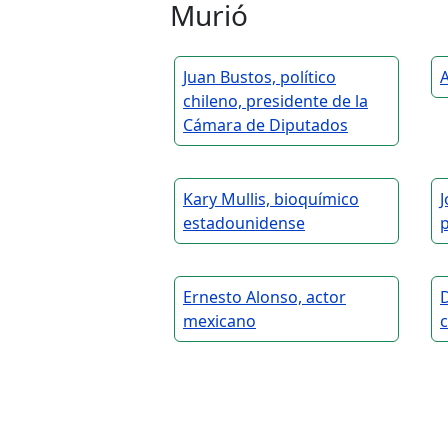
Murió
Juan Bustos, político
A
chileno, presidente de la
Cámara de Diputados
Kary Mullis, bioquímico
J
estadounidense
p
Ernesto Alonso, actor
D
mexicano