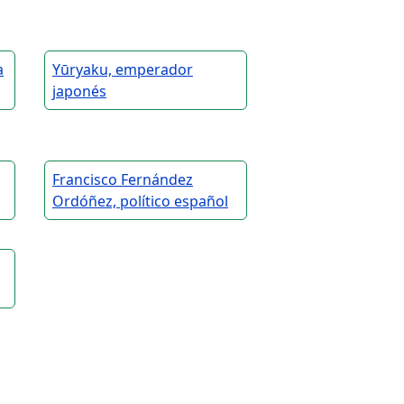
a
Yūryaku, emperador
japonés
Francisco Fernández
Ordóñez, político español