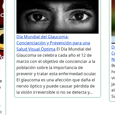
Día Mundial del Glaucoma:
Concienciación y Prevención para una
D
Salud Visual Óptima
El Día Mundial del
C
Glaucoma se celebra cada año el 12 de
N
marzo con el objetivo de concienciar a la
B
población sobre la importancia de
0
h
prevenir y tratar esta enfermedad ocular.
v
El glaucoma es una afección que daña el
de
j
nervio óptico y puede causar pérdida de
a
e
la visión irreversible si no se detecta y...
S
e
o