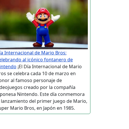
ía Internacional de Mario Bros:
elebrando al icónico fontanero de
intendo
¡El Día Internacional de Mario
ros se celebra cada 10 de marzo en
onor al famoso personaje de
ideojuegos creado por la compañía
aponesa Nintendo. Este día conmemora
l lanzamiento del primer juego de Mario,
uper Mario Bros, en Japón en 1985.