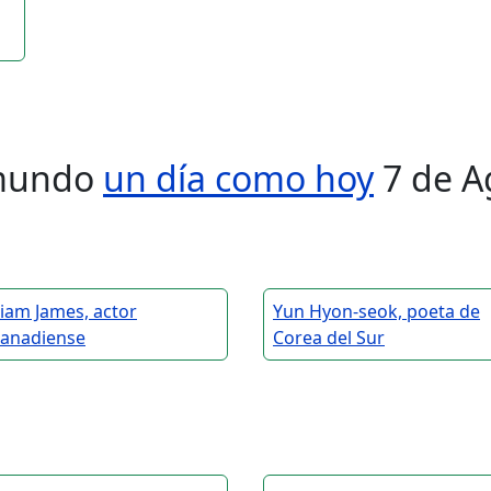
l mundo
un día como hoy
7 de A
iam James, actor
Yun Hyon-seok, poeta de
canadiense
Corea del Sur