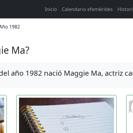
Main navigation
Inicio
Calendario efemérides
Histor
 de ayuda a la navegación
 Año 1982
ie Ma?
 del año 1982 nació Maggie Ma, actriz c