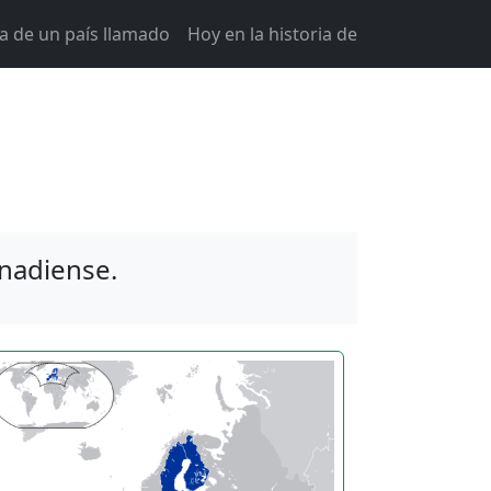
ia de un país llamado
Hoy en la historia de
anadiense.