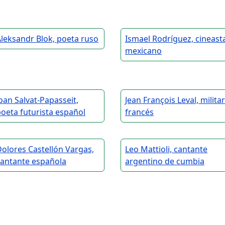
leksandr Blok, poeta ruso
Ismael Rodríguez, cineast
mexicano
oan Salvat-Papasseit,
Jean François Leval, militar
oeta futurista español
francés
olores Castellón Vargas,
Leo Mattioli, cantante
cantante española
argentino de cumbia