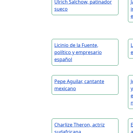
Ulrich Salchow, patinador
J
sueco
Licinio de la Fuente,
L
político y empresario
español
Pepe Aguilar, cantante
J
mexicano
n
Charlize Theron, actriz
E
sudafricana
a