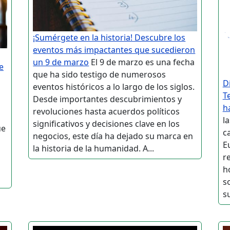
¡Sumérgete en la historia! Descubre los
eventos más impactantes que sucedieron
un 9 de marzo
El 9 de marzo es una fecha
e
que ha sido testigo de numerosos
D
eventos históricos a lo largo de los siglos.
T
Desde importantes descubrimientos y
h
revoluciones hasta acuerdos políticos
l
significativos y decisiones clave en los
ue
c
negocios, este día ha dejado su marca en
E
la historia de la humanidad. A...
s
r
h
s
su