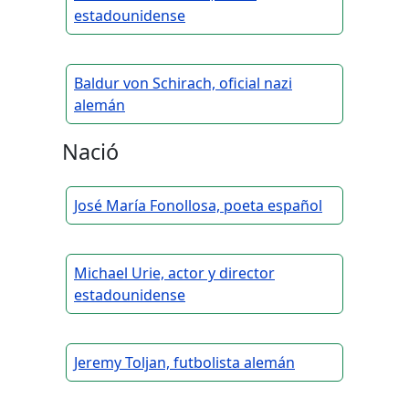
estadounidense
Baldur von Schirach, oficial nazi
alemán
Nació
José María Fonollosa, poeta español
Michael Urie, actor y director
estadounidense
Jeremy Toljan, futbolista alemán