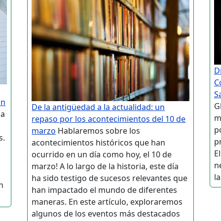
D
C
S
on
G
De la antigüedad a la actualidad: un
ha
m
repaso por los acontecimientos del 10 de
p
marzo
Hablaremos sobre los
s.
p
acontecimientos históricos que han
E
ocurrido en un día como hoy, el 10 de
n
marzo! A lo largo de la historia, este día
la
ha sido testigo de sucesos relevantes que
n
han impactado el mundo de diferentes
maneras. En este artículo, exploraremos
algunos de los eventos más destacados