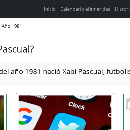
Main navigation
Inicio
Calendario efemérides
Histor
 de ayuda a la navegación
el Año 1981
Pascual?
del año 1981 nació Xabi Pascual, futboli