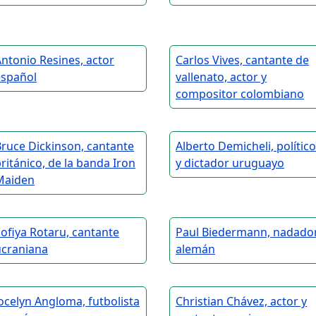
ntonio Resines, actor
Carlos Vives, cantante de
español
vallenato, actor y
compositor colombiano
ruce Dickinson, cantante
Alberto Demicheli, político
ritánico, de la banda Iron
y dictador uruguayo
Maiden
ofiya Rotaru, cantante
Paul Biedermann, nadado
ucraniana
alemán
ocelyn Angloma, futbolista
Christian Chávez, actor y