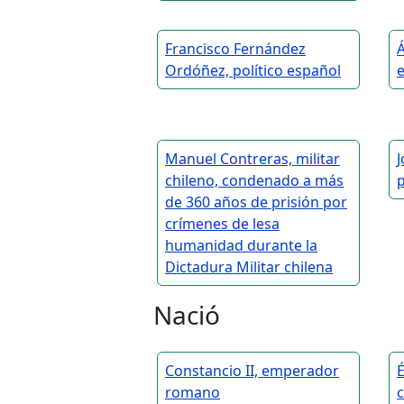
Francisco Fernández
Á
Ordóñez, político español
Manuel Contreras, militar
J
chileno, condenado a más
p
de 360 años de prisión por
crímenes de lesa
humanidad durante la
Dictadura Militar chilena
Nació
Constancio II, emperador
É
romano