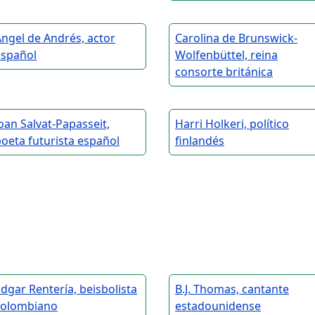
ngel de Andrés, actor
Carolina de Brunswick-
español
Wolfenbüttel, reina
consorte británica
oan Salvat-Papasseit,
Harri Holkeri, político
oeta futurista español
finlandés
dgar Rentería, beisbolista
B.J. Thomas, cantante
colombiano
estadounidense