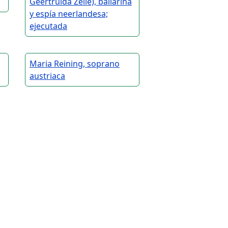
Geertruida Zelle), bailarina
y espía neerlandesa;
ejecutada
Maria Reining, soprano
austriaca