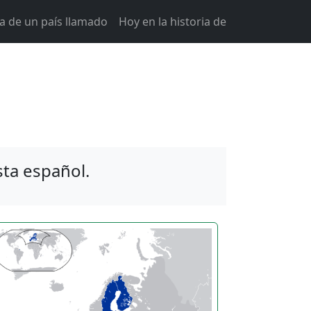
ia de un país llamado
Hoy en la historia de
sta español.