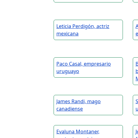
Leticia Perdigón, actriz
A
mexicana
Paco Casal, empresario
B
uruguayo
b
James Randi, mago
S
canadiense
Evaluna Montaner,
J