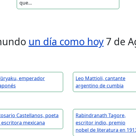
que...
l mundo
un día como hoy
7 de A
Yūryaku, emperador
Leo Mattioli, cantante
japonés
argentino de cumbia
osario Castellanos, poeta
Rabindranath Tagore,
 escritora mexicana
escritor indio, premio
nobel de literatura en 191