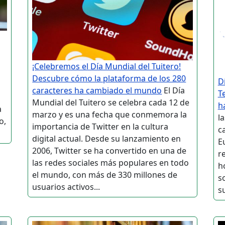
¡Celebremos el Día Mundial del Tuitero!
Descubre cómo la plataforma de los 280
D
caracteres ha cambiado el mundo
El Día
T
Mundial del Tuitero se celebra cada 12 de
h
a
marzo y es una fecha que conmemora la
l
o,
importancia de Twitter en la cultura
c
digital actual. Desde su lanzamiento en
E
2006, Twitter se ha convertido en una de
r
las redes sociales más populares en todo
h
el mundo, con más de 330 millones de
s
usuarios activos...
su