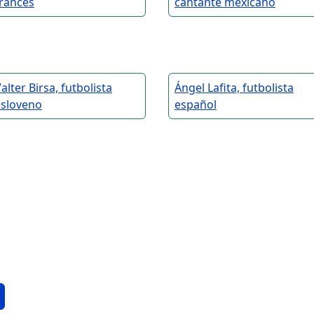
francés
cantante mexicano
alter Birsa, futbolista
Ángel Lafita, futbolista
esloveno
español