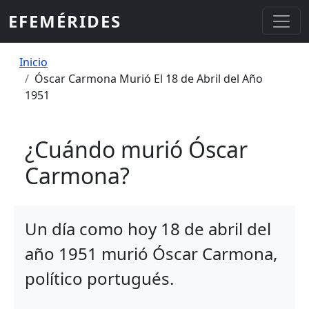
Pasar al contenido principal
EFEMÉRIDES
Sobrescribir enlaces de ayuda a la
Inicio
Óscar Carmona Murió El 18 de Abril del Año
1951
¿Cuándo murió Óscar
Carmona?
Un día como hoy 18 de abril del
año 1951 murió Óscar Carmona,
político portugués.