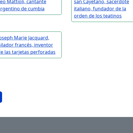
eo Mattioli, cantante
san Cayetano, sacerdote
argentino de cumbia
italiano, fundador de la
orden de los teatinos
oseph Marie Jacquard,
ilador francés, inventor
e las tarjetas perforadas