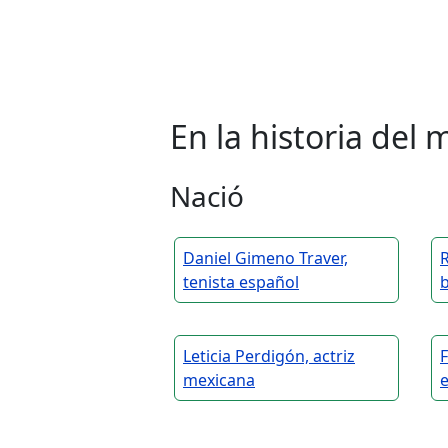
En la historia de
Nació
Daniel Gimeno Traver,
R
tenista español
b
Leticia Perdigón, actriz
F
mexicana