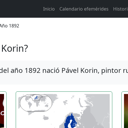
Main navigation
Inicio
Calendario efemérides
Histor
 de ayuda a la navegación
l Año 1892
 Korin?
del año 1892 nació Pável Korin, pintor r