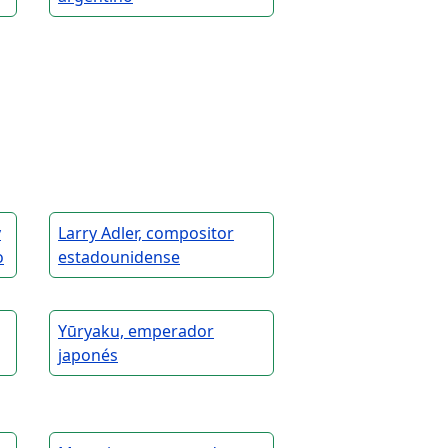
y
Larry Adler, compositor
o
estadounidense
Yūryaku, emperador
japonés