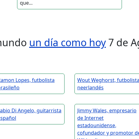
que...
l mundo
un día como hoy
7 de A
amon Lopes, futbolista
Wout Weghorst, futbolist
rasileño
neerlandés
abio Di Angelo, guitarrista
Jimmy Wales, empresario
español
de Internet
estadounidense,
cofundador y promotor d