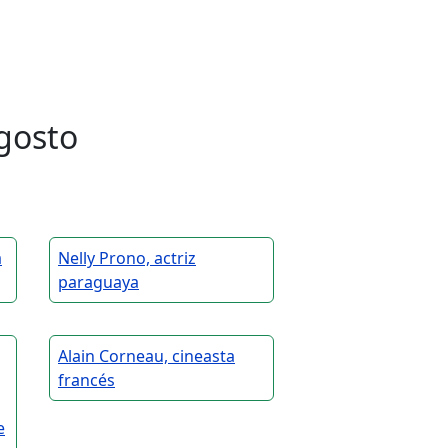
gosto
a
Nelly Prono, actriz
paraguaya
Alain Corneau, cineasta
francés
e