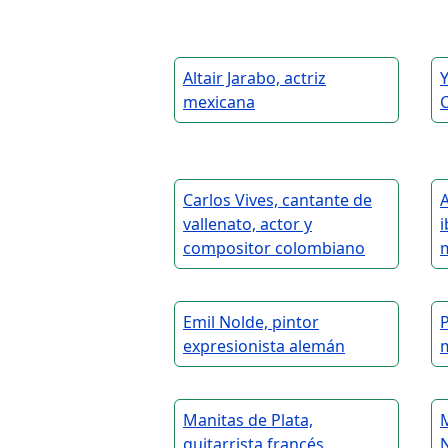
Altair Jarabo, actriz
mexicana
C
Carlos Vives, cantante de
A
vallenato, actor y
i
compositor colombiano
m
Emil Nolde, pintor
P
expresionista alemán
Manitas de Plata,
guitarrista francés