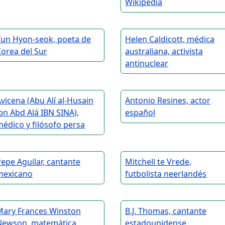
Wikipedia
Yun Hyon-seok, poeta de
Helen Caldicott, médica
orea del Sur
australiana, activista
antinuclear
vicena (Abu Alí al-Husain
Antonio Resines, actor
bn Abd Alá IBN SINA),
español
édico y filósofo persa
epe Aguilar, cantante
Mitchell te Vrede,
mexicano
futbolista neerlandés
Mary Frances Winston
B.J. Thomas, cantante
Newson, matemática
estadounidense