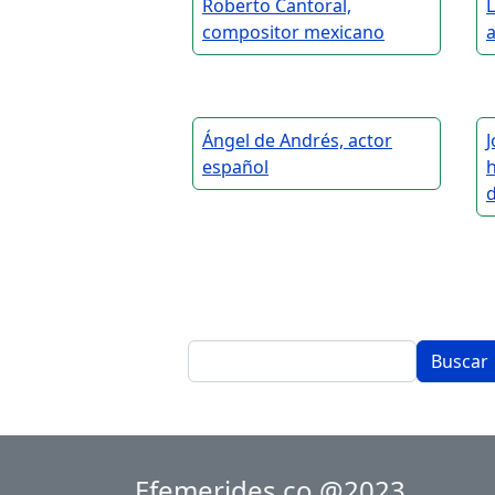
Roberto Cantoral,
L
compositor mexicano
Ángel de Andrés, actor
J
español
h
d
Buscar
Efemerides.co @2023