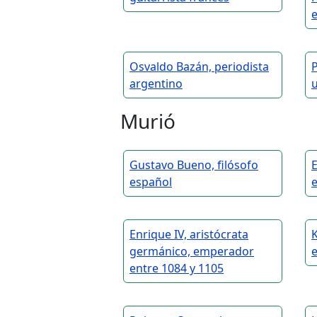
Osvaldo Bazán, periodista
argentino
Murió
Gustavo Bueno, filósofo
E
español
e
Enrique IV, aristócrata
K
germánico, emperador
entre 1084 y 1105