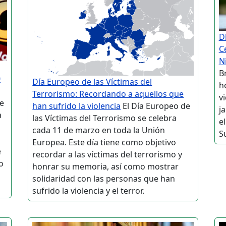
D
C
N
B
0
Día Europeo de las Víctimas del
h
Terrorismo: Recordando a aquellos que
v
de
han sufrido la violencia
El Día Europeo de
j
a
las Víctimas del Terrorismo se celebra
e
cada 11 de marzo en toda la Unión
S
Europea. Este día tiene como objetivo
e
recordar a las víctimas del terrorismo y
o
honrar su memoria, así como mostrar
solidaridad con las personas que han
sufrido la violencia y el terror.