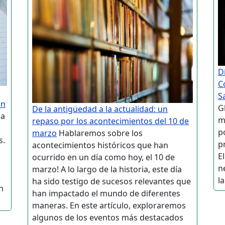
D
C
S
on
G
De la antigüedad a la actualidad: un
ha
m
repaso por los acontecimientos del 10 de
p
marzo
Hablaremos sobre los
s.
p
acontecimientos históricos que han
E
ocurrido en un día como hoy, el 10 de
n
marzo! A lo largo de la historia, este día
la
ha sido testigo de sucesos relevantes que
n
han impactado el mundo de diferentes
maneras. En este artículo, exploraremos
algunos de los eventos más destacados