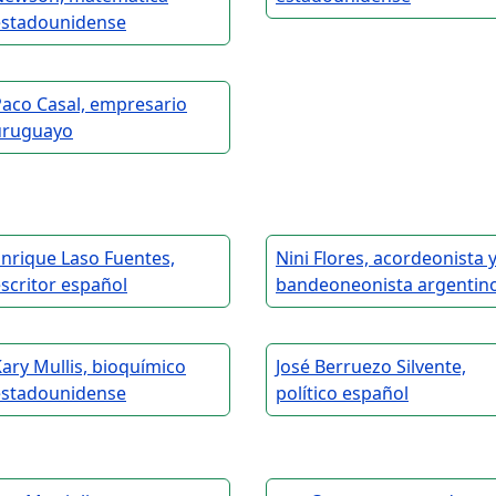
estadounidense
Paco Casal, empresario
uruguayo
nrique Laso Fuentes,
Nini Flores, acordeonista 
scritor español
bandeoneonista argentin
ary Mullis, bioquímico
José Berruezo Silvente,
estadounidense
político español