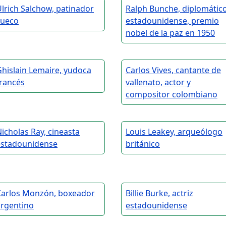
lrich Salchow, patinador
Ralph Bunche, diplomátic
sueco
estadounidense, premio
nobel de la paz en 1950
hislain Lemaire, yudoca
Carlos Vives, cantante de
francés
vallenato, actor y
compositor colombiano
icholas Ray, cineasta
Louis Leakey, arqueólogo
estadounidense
británico
Carlos Monzón, boxeador
Billie Burke, actriz
argentino
estadounidense