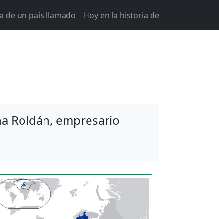
ia de un país llamado
Hoy en la historia de
a Roldán, empresario