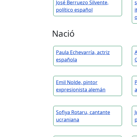
José Berruezo Silvente,
político español
i
o
Nació
Paula Echevarría, actriz
A
española
G
Emil Nolde, pintor
expresionista alemán
Sofiya Rotaru, cantante
J
ucraniana