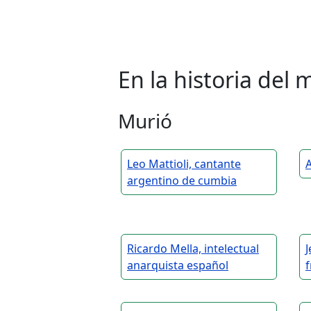
En la historia de
Murió
Leo Mattioli, cantante
A
argentino de cumbia
Ricardo Mella, intelectual
J
anarquista español