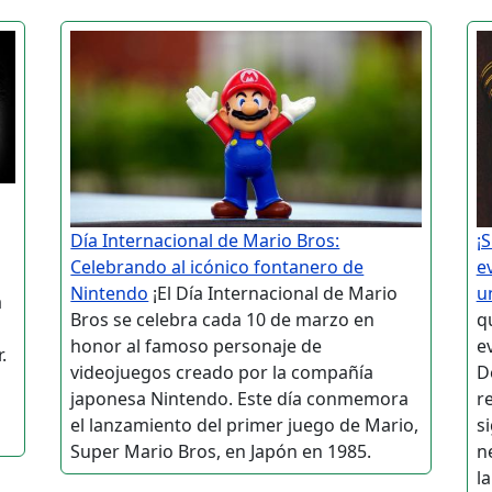
Día Internacional de Mario Bros:
¡
Celebrando al icónico fontanero de
e
Nintendo
¡El Día Internacional de Mario
u
a
Bros se celebra cada 10 de marzo en
q
honor al famoso personaje de
ev
.
videojuegos creado por la compañía
D
l
japonesa Nintendo. Este día conmemora
r
el lanzamiento del primer juego de Mario,
si
Super Mario Bros, en Japón en 1985.
n
la