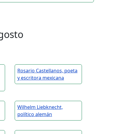
gosto
Rosario Castellanos, poeta
y escritora mexicana
Wilhelm Liebknecht,
político alemán