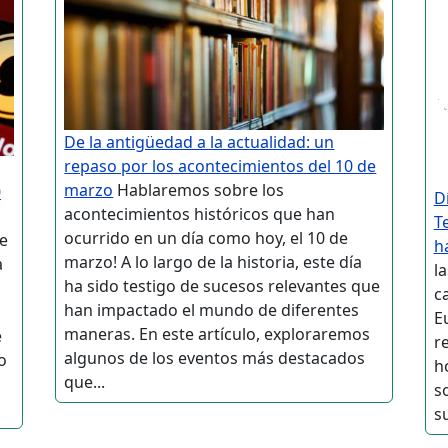
De la antigüedad a la actualidad: un
repaso por los acontecimientos del 10 de
marzo
Hablaremos sobre los
0
D
acontecimientos históricos que han
T
ocurrido en un día como hoy, el 10 de
de
h
marzo! A lo largo de la historia, este día
a
l
ha sido testigo de sucesos relevantes que
c
han impactado el mundo de diferentes
E
maneras. En este artículo, exploraremos
e
r
algunos de los eventos más destacados
o
h
que...
s
su