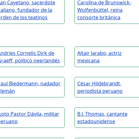
san Cayetano, sacerdote
Carolina de Brunswick-
taliano, fundador de la
Wolfenbüttel, reina
rden de los teatinos
consorte británica
ndries Cornelis Dirk de
Altair Jarabo, actriz
raeff, político neerlandés
mexicana
Paul Biedermann, nadador
César Hildebrandt,
alemán
periodista peruano
usto Pastor Dávila, militar
B.J. Thomas, cantante
peruano
estadounidense