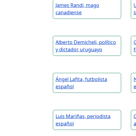
James Randi, mago
U
canadiense
Alberto Demicheli, político
G
y dictador uruguayo
Ángel Lafita, futbolista
N
español
Luis Mariñas, periodista
español