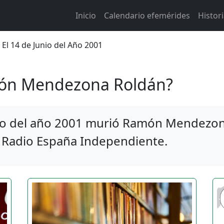
Main navigation
Inicio
Calendario efemérides
Histor
 de ayuda a la navegación
 14 de Junio del Año 2001
ón Mendezona Roldán?
io del año 2001 murió Ramón Mendezon
e Radio España Independiente.