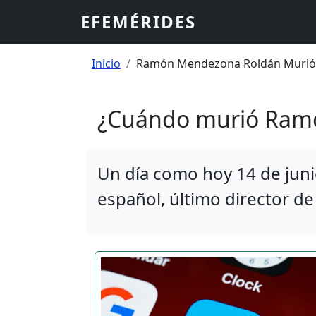
Pasar al contenido principal
EFEMÉRIDES
Sobrescribir enlaces
Inicio
Ramón Mendezona Roldán Murió El
¿Cuándo murió Ram
Un día como hoy 14 de jun
español, último director d