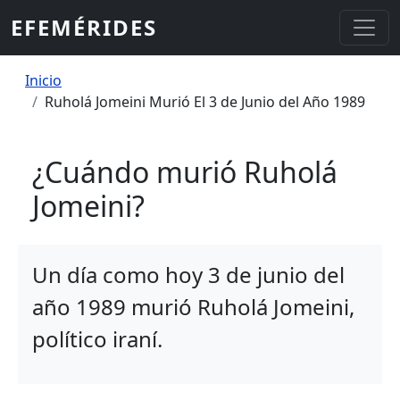
Pasar al contenido principal
EFEMÉRIDES
Sobrescribir enlaces de ayuda a la
Inicio
Ruholá Jomeini Murió El 3 de Junio del Año 1989
¿Cuándo murió Ruholá
Jomeini?
Un día como hoy 3 de junio del
año 1989 murió Ruholá Jomeini,
político iraní.