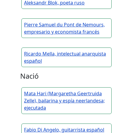
Aleksandr Blok, poeta ruso
Pierre Samuel du Pont de Nemours,
empresario y economista francés
Ricardo Mella, intelectual anarquista
español
Nació
Mata Hari (Margaretha Geertruida
Zelle), bailarina y espía neerlandesa;
ejecutada
Fabio Di Angelo, guitarrista español