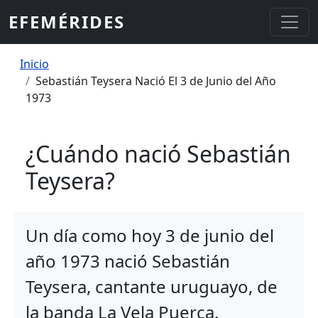
Pasar al contenido principal
EFEMÉRIDES
Sobrescribir enlaces de ayuda a la
Inicio
Sebastián Teysera Nació El 3 de Junio del Año
1973
¿Cuándo nació Sebastián
Teysera?
Un día como hoy 3 de junio del
año 1973 nació Sebastián
Teysera, cantante uruguayo, de
la banda La Vela Puerca.