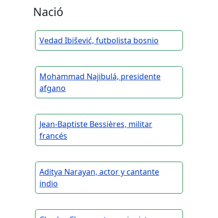
Nació
Vedad Ibišević, futbolista bosnio
Mohammad Najibulá, presidente
afgano
Jean-Baptiste Bessières, militar
francés
Aditya Narayan, actor y cantante
indio