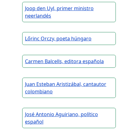
Joop den Uyl, primer ministro
neerlandés
Lőrinc Orczy, poeta húngaro
Carmen Balcells, editora española
Juan Esteban Aristizábal, cantautor
colombiano
José Antonio Aguiriano, político
español