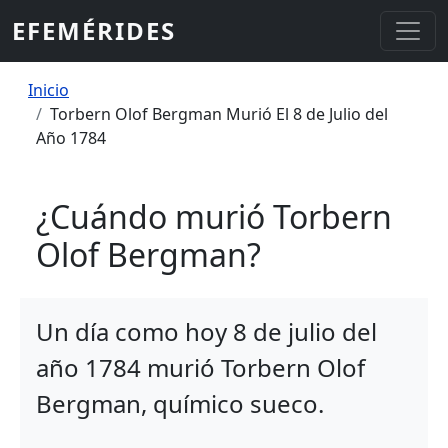
Pasar al contenido principal
EFEMÉRIDES
Sobrescribir enlaces de ayuda a la
Inicio
Torbern Olof Bergman Murió El 8 de Julio del
Año 1784
¿Cuándo murió Torbern
Olof Bergman?
Un día como hoy 8 de julio del
año 1784 murió Torbern Olof
Bergman, químico sueco.