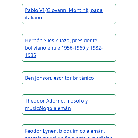
Pablo VI (Giovanni Montini), papa
italiano
Hernán Siles Zuazo, presidente
boliviano entre 1956-1960 y 1982-
1985
Ben Jonson, escritor británico
Theodor Adorno, filósofo y
musicólogo alemán
Feodor Lynen, bioquímico alemán,