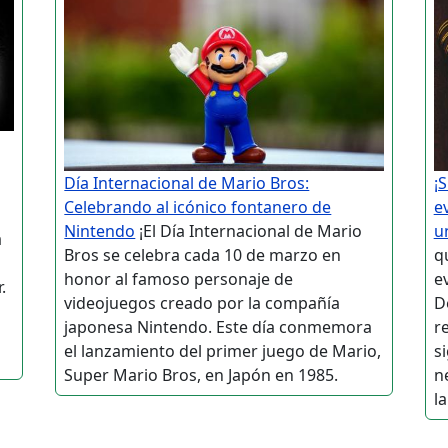
Día Internacional de Mario Bros:
¡
Celebrando al icónico fontanero de
e
Nintendo
¡El Día Internacional de Mario
u
a
Bros se celebra cada 10 de marzo en
q
honor al famoso personaje de
ev
.
videojuegos creado por la compañía
D
l
japonesa Nintendo. Este día conmemora
r
el lanzamiento del primer juego de Mario,
si
Super Mario Bros, en Japón en 1985.
n
la