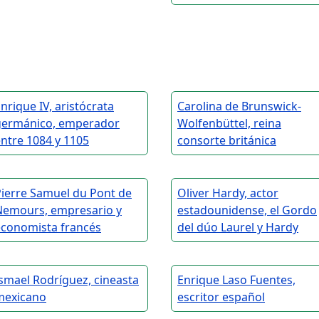
nrique IV, aristócrata
Carolina de Brunswick-
germánico, emperador
Wolfenbüttel, reina
ntre 1084 y 1105
consorte británica
Pierre Samuel du Pont de
Oliver Hardy, actor
Nemours, empresario y
estadounidense, el Gordo
economista francés
del dúo Laurel y Hardy
smael Rodríguez, cineasta
Enrique Laso Fuentes,
mexicano
escritor español