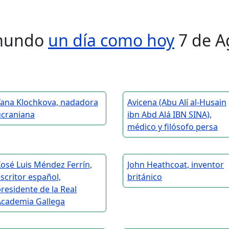
l mundo
un día como hoy
7 de A
Yana Klochkova, nadadora
Avicena (Abu Alí al-Husain
ucraniana
ibn Abd Alá IBN SINA),
médico y filósofo persa
osé Luis Méndez Ferrín,
John Heathcoat, inventor
scritor español,
británico
residente de la Real
Academia Gallega