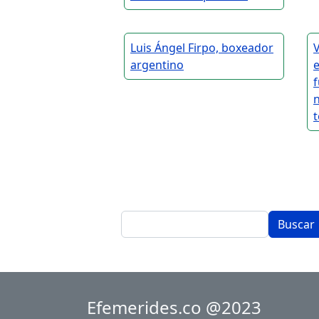
Luis Ángel Firpo, boxeador
V
argentino
n
t
Buscar
Efemerides.co @2023