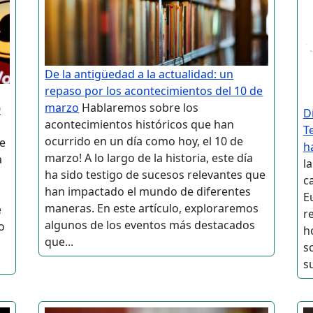
De la antigüedad a la actualidad: un
repaso por los acontecimientos del 10 de
marzo
Hablaremos sobre los
0
D
acontecimientos históricos que han
T
ocurrido en un día como hoy, el 10 de
de
h
marzo! A lo largo de la historia, este día
a
l
ha sido testigo de sucesos relevantes que
c
han impactado el mundo de diferentes
E
maneras. En este artículo, exploraremos
e
r
algunos de los eventos más destacados
o
h
que...
s
su