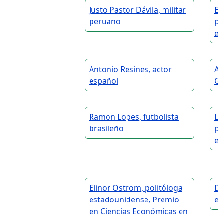
Justo Pastor Dávila, militar
peruano
p
Antonio Resines, actor
A
español
G
Ramon Lopes, futbolista
L
brasileño
p
Elinor Ostrom, politóloga
estadounidense, Premio
en Ciencias Económicas en