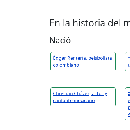
En la historia de
Nació
Édgar Rentería, beisbolista
colombiano
Christian Chávez, actor y
X
cantante mexicano
e
p