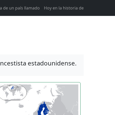
ia de un país llamado
Hoy en la historia de
oncestista estadounidense.