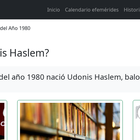
Main navigation
Inicio
Calendario efemérides
Histor
 de ayuda a la navegación
 del Año 1980
is Haslem?
 del año 1980 nació Udonis Haslem, bal