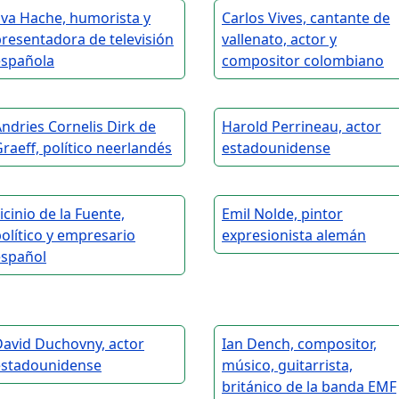
Eva Hache, humorista y
Carlos Vives, cantante de
resentadora de televisión
vallenato, actor y
española
compositor colombiano
ndries Cornelis Dirk de
Harold Perrineau, actor
raeff, político neerlandés
estadounidense
icinio de la Fuente,
Emil Nolde, pintor
olítico y empresario
expresionista alemán
español
David Duchovny, actor
Ian Dench, compositor,
estadounidense
músico, guitarrista,
británico de la banda EMF