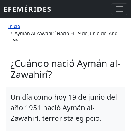
Pasar al contenido principal
EFEMÉRIDES
Sobrescribir enlaces de ayuda a la
Inicio
Aymán Al-Zawahirí Nació El 19 de Junio del Año
1951
¿Cuándo nació Aymán al-
Zawahirí?
Un día como hoy 19 de junio del
año 1951 nació Aymán al-
Zawahirí, terrorista egipcio.