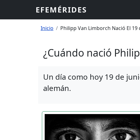
Pasar al contenido principal
EFEMÉRIDES
Sobrescribir enlaces
Inicio
Philipp Van Limborch Nació El 19 
¿Cuándo nació Phili
Un día como hoy 19 de juni
alemán.