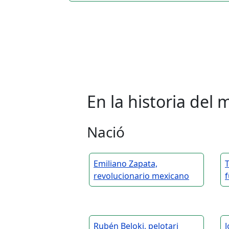
En la historia de
Nació
Emiliano Zapata,
revolucionario mexicano
f
Rubén Beloki, pelotari
J