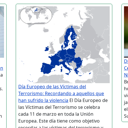
D
on
C
ha
N
B
Día Europeo de las Víctimas del
s.
h
Terrorismo: Recordando a aquellos que
v
han sufrido la violencia
El Día Europeo de
j
las Víctimas del Terrorismo se celebra
e
cada 11 de marzo en toda la Unión
n
S
Europea. Este día tiene como objetivo
recordar a las víctimas del terrorismo y