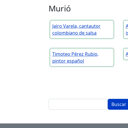
Murió
Jairo Varela, cantautor
colombiano de salsa
i
Timoteo Pérez Rubio,
A
pintor español
Buscar