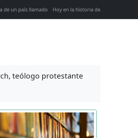
ia de un país llamado
Hoy en la historia de
rch, teólogo protestante