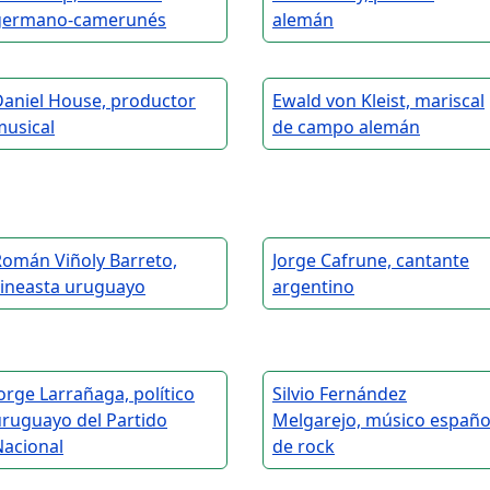
germano-camerunés
alemán
Daniel House, productor
Ewald von Kleist, mariscal
musical
de campo alemán
Román Viñoly Barreto,
Jorge Cafrune, cantante
cineasta uruguayo
argentino
orge Larrañaga, político
Silvio Fernández
uruguayo del Partido
Melgarejo, músico españo
Nacional
de rock