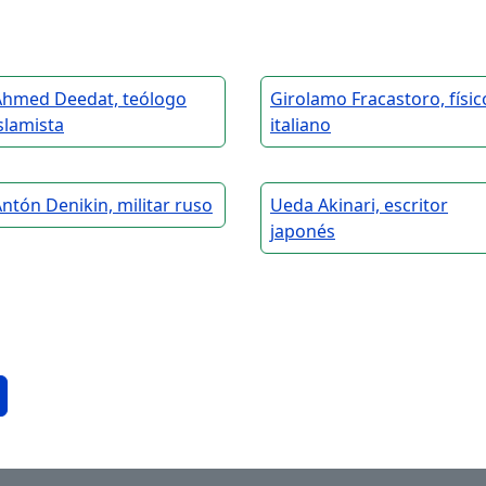
Ahmed Deedat, teólogo
Girolamo Fracastoro, físic
slamista
italiano
ntón Denikin, militar ruso
Ueda Akinari, escritor
japonés