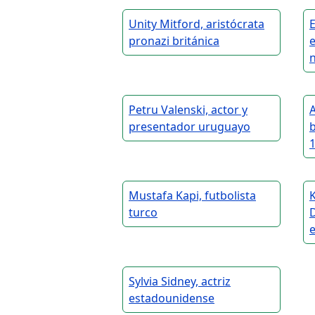
Unity Mitford, aristócrata
E
pronazi británica
n
Petru Valenski, actor y
A
presentador uruguayo
b
1
Mustafa Kapi, futbolista
turco
Sylvia Sidney, actriz
estadounidense