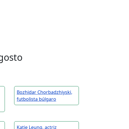
gosto
Bozhidar Chorbadzhiyski,
futbolista búlgaro
Katie Leung, actriz