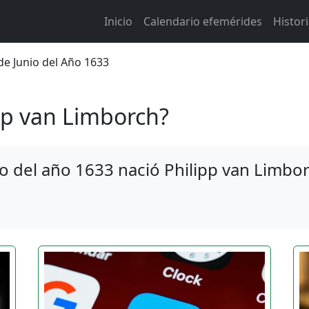
Main navigation
Inicio
Calendario efemérides
Histor
 de ayuda a la navegación
de Junio del Año 1633
pp van Limborch?
o del año 1633 nació Philipp van Limbo