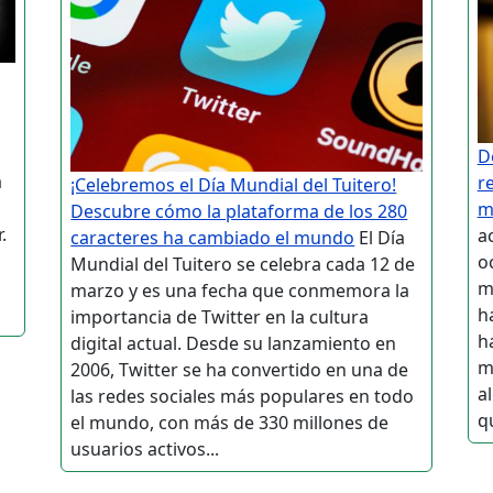
D
a
r
¡Celebremos el Día Mundial del Tuitero!
m
Descubre cómo la plataforma de los 280
.
a
caracteres ha cambiado el mundo
El Día
l
o
Mundial del Tuitero se celebra cada 12 de
ma
marzo y es una fecha que conmemora la
h
importancia de Twitter en la cultura
h
digital actual. Desde su lanzamiento en
m
2006, Twitter se ha convertido en una de
a
las redes sociales más populares en todo
qu
el mundo, con más de 330 millones de
usuarios activos...