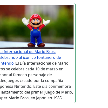
ía Internacional de Mario Bros:
elebrando al icónico fontanero de
intendo
¡El Día Internacional de Mario
ros se celebra cada 10 de marzo en
onor al famoso personaje de
ideojuegos creado por la compañía
aponesa Nintendo. Este día conmemora
l lanzamiento del primer juego de Mario,
uper Mario Bros, en Japón en 1985.