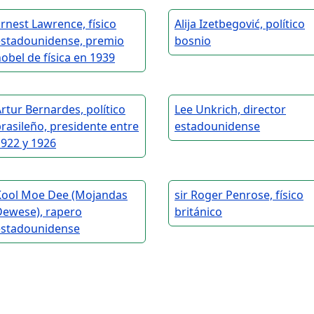
rnest Lawrence, físico
Alija Izetbegović, político
estadounidense, premio
bosnio
obel de física en 1939
rtur Bernardes, político
Lee Unkrich, director
rasileño, presidente entre
estadounidense
922 y 1926
Kool Moe Dee (Mojandas
sir Roger Penrose, físico
Dewese), rapero
británico
estadounidense