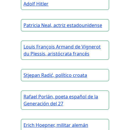
Adolf Hitler
Patricia Neal, actriz estadounidense
Louis François Armand de Vignerot
du Plessis, aristócrata francés
Stjepan Radić, político croata
Rafael Porlán, poeta español de la
Generación del 27
Erich Hoepner, militar alemán