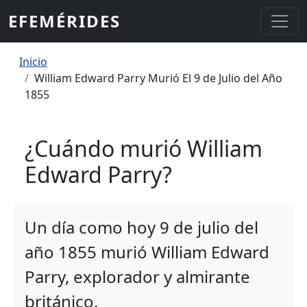
Pasar al contenido principal
EFEMÉRIDES
Sobrescribir enlaces de ayuda a la
Inicio
William Edward Parry Murió El 9 de Julio del Año
1855
¿Cuándo murió William
Edward Parry?
Un día como hoy 9 de julio del
año 1855 murió William Edward
Parry, explorador y almirante
británico.